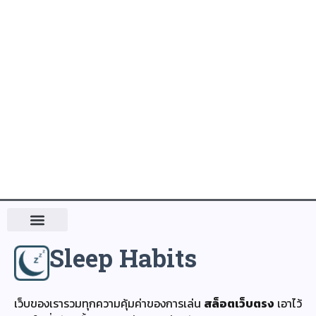
หน้าแรก
บทความสล็อต
นโยบายความเป็นส่วนตัว
ติดต่อเรา
Sleep Habits
เว็บของเรารวมทุกความคุ้มค่าของการเล่น
สล็อตเว็บตรง
เอาไว้