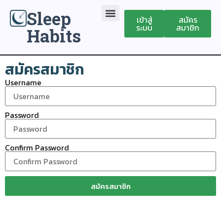
Sleep
เข้าสู่
สมัคร
ระบบ
สมาชิก
Habits
หน้าแรก
บทความสล็อต
นโยบายความเป็นส่วนตัว
ติดต่อเรา
สมัครสมาชิก
Username
Password
Confirm Password
สมัครสมาชิก