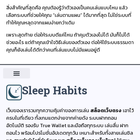
สิ่งสำคัญที่สุดคือ คุณต้องรู้ว่าตัวเองเป็นคนเล่นแบบไหน แล้ว
เลือกระบบที่ช่วยให้คุณ “เล่นตามแผน” ได้มากที่สุด ไม่ใช่ระบบที่
ทำให้คุณหลุดจากแผนง่ายกว่าเดิม
เพราะสุดท้าย ต่อให้ระบบดีแค่ไหน ถ้าคุมตัวเองไม่ได้ มันก็ไม่ได้
ช่วยอะไร แต่ถ้าคุณเข้าใจวิธีเล่นของตัวเอง ต่อให้ใช้ระบบธรรมดา
คุณก็ยังเล่นได้ดีกว่าคนที่เล่นแบบไม่มีแผนอยู่ดี
หน้าแรก
บทความสล็อต
นโยบายความเป็นส่วนตัว
ติดต่อเรา
Sleep Habits
เว็บของเรารวมทุกความคุ้มค่าของการเล่น
สล็อตเว็บตรง
เอาไว้
ครบในที่เดียว ทั้งเกมแตกง่ายจากค่ายดัง ระบบฝากถอน
อัตโนมัติ รองรับ True Wallet และมือถือทุกระบบ เล่นลื่น ฝาก
ถอนไว พร้อมโปรโมชั่นอัปเดตทุกวัน เหมาะสำหรับทั้งสายเล่นชิล