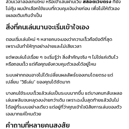
ส่วนเวลาลองเกมใหม่ หรือเข้าเล่นผ่านเว็บ
สล็อตเว็บตรง
ที่ยัง
ไม่คุ้น ผมมักเลือกใช้แบบที่ควบคุมเงินง่ายก่อน เพื่อไม่ให้ตัวเอง
เผลอเติมเกินจำเป็น
สิ่งที่คนเล่นนานจะเริ่มเข้าใจเอง
ตอนเริ่มเล่นใหม่ ๆ หลายคนจะมองว่าความเร็วคือข้อดีที่สุด
เพราะมันทำให้ทุกอย่างง่ายและไม่เสียเวลา
แต่พอเล่นไปเรื่อย ๆ จะเริ่มรู้ว่า สิ่งสำคัญจริง ๆ ไม่ใช่แค่เติมไว
หรือถอนเร็ว แต่คือคุณยังควบคุมตัวเองได้อยู่ไหม
ระบบฝากถอนอาจไม่ได้เปลี่ยนผลลัพธ์ของเกมโดยตรง แต่
เปลี่ยน “วิธีเล่น” ของคุณได้ชัดมาก
บางคนใช้ระบบเร็วแล้วเล่นเป็นระบบมากขึ้น แต่บางคนกลับเผลอ
เล่นเพลินจนหลุดงบง่ายกว่าเดิม เพราะฉะนั้นสุดท้ายแล้วมันไม่
ได้อยู่ที่ระบบอย่างเดียว แต่อยู่ที่ว่าคุณเข้าใจนิสัยการเล่นของตัว
เองมากแค่ไหนด้วย
คำถามที่หลายคนสงสัย