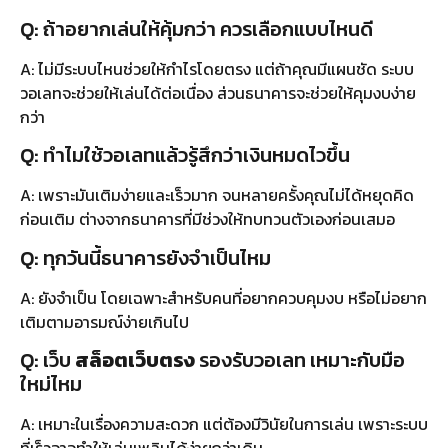
Q: ถ้าอยากเล่นให้คุ้มกว่า ควรเลือกแบบไหนดี
A: ไม่มีระบบไหนช่วยให้กำไรโดยตรง แต่ถ้าคุณมีแผนชัด ระบบ
วอเลทจะช่วยให้เล่นได้ต่อเนื่อง ส่วนธนาคารจะช่วยให้คุมงบง่าย
กว่า
Q: ทำไมใช้วอเลทแล้วรู้สึกว่าเงินหมดไวขึ้น
A: เพราะมันเติมง่ายและเร็วมาก จนหลายครั้งคุณไม่ได้หยุดคิด
ก่อนเติม ต่างจากธนาคารที่มีช่วงให้ทบทวนตัวเองก่อนเสมอ
Q: ทุกวันนี้ธนาคารยังจำเป็นไหม
A: ยังจำเป็น โดยเฉพาะสำหรับคนที่อยากควบคุมงบ หรือไม่อยาก
เติมตามอารมณ์ง่ายเกินไป
Q: เว็บ
สล็อตเว็บตรง
รองรับวอเลท เหมาะกับมือ
ใหม่ไหม
A: เหมาะในเรื่องความสะดวก แต่ต้องมีวินัยในการเล่น เพราะระบบ