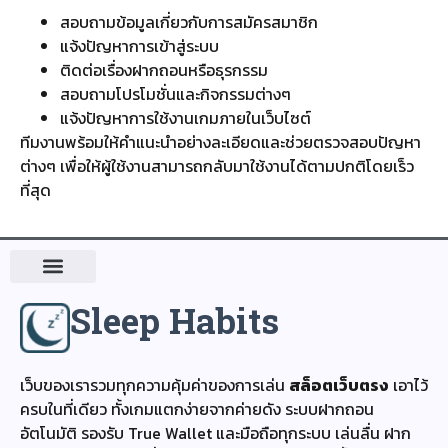
สอบถามข้อมูลเกี่ยวกับการสมัครสมาชิก
แจ้งปัญหาการเข้าสู่ระบบ
ติดต่อเรื่องฝากถอนหรือธุรกรรม
สอบถามโปรโมชั่นและกิจกรรมต่างๆ
แจ้งปัญหาการใช้งานเกมภายในเว็บไซต์
ทีมงานพร้อมให้คำแนะนำอย่างละเอียดและช่วยตรวจสอบปัญหา
ต่างๆ เพื่อให้ผู้ใช้งานสามารถกลับมาใช้งานได้ตามปกติโดยเร็ว
ที่สุด
หน้าแรก
บทความสล็อต
นโยบายความเป็นส่วนตัว
ติดต่อเรา
Sleep Habits
เว็บของเรารวมทุกความคุ้มค่าของการเล่น
สล็อตเว็บตรง
เอาไว้
ครบในที่เดียว ทั้งเกมแตกง่ายจากค่ายดัง ระบบฝากถอน
อัตโนมัติ รองรับ True Wallet และมือถือทุกระบบ เล่นลื่น ฝาก